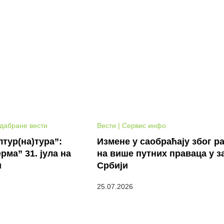
Одабране вести
Вести | Сервис инфо
тур(на)тура”:
Измене у саобраћају због р
рма” 31. јула на
на више путних праваца у з
и
Србији
25.07.2026