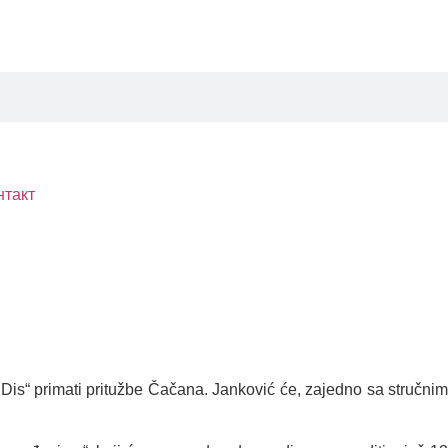
нтакт
 Dis“ primati pritužbe Čačana. Janković će, zajedno sa stručnim