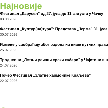
Најновије
Фестивал „Карусел” од 27. јула до 11. августа у Чачку
03.08.2026
Фестивал „Култур(на)тура”: Представа „Јерма” 31. јула
30.07.2026
Измене у саобраћају због радова на више путних права
25.07.2026
Тродневни „Летњи улични ерски кабаре“ у Чајетини и 
24.07.2026
Почео Фестивал „Златне хармонике Краљева”
22.07.2026