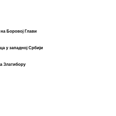
 на Боровој Глави
ца у западној Србији
на Златибору