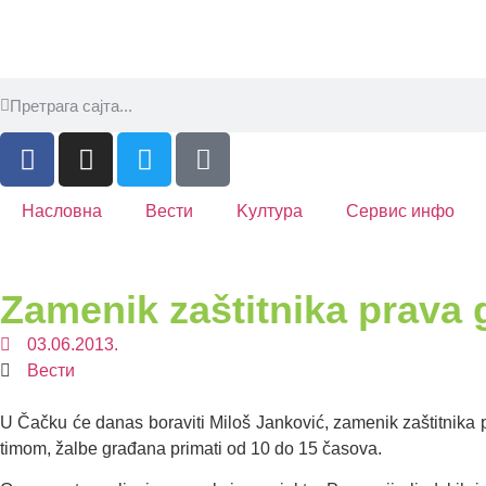
Насловна
Вести
Kултура
Сервис инфо
Zamenik zaštitnika prava
03.06.2013.
Вести
U Čačku će danas boraviti Miloš Janković, zamenik zaštitnika p
timom, žalbe građana primati od 10 do 15 časova.