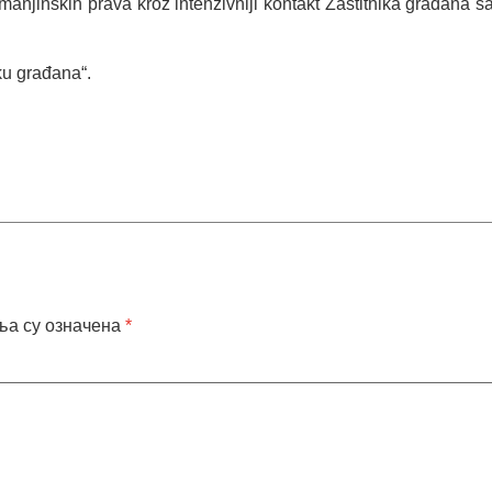
 manjinskih prava kroz intenzivniji kontakt Zaštitnika građana 
iku građana“.
ља су означена
*