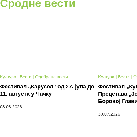
Сродне вести
Kултура | Вести | Одабране вести
Kултура | Вести | 
Фестивал „Карусел” од 27. јула до
Фестивал „Кул
11. августа у Чачку
Представа „Је
Боровој Глав
03.08.2026
30.07.2026