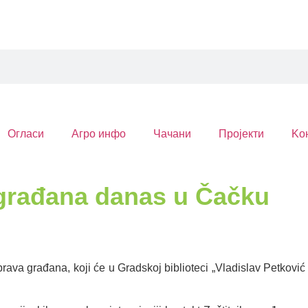
Огласи
Агро инфо
Чачани
Пројекти
Kо
 građana danas u Čačku
rava građana, koji će u Gradskoj biblioteci „Vladislav Petković