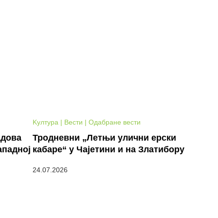
Kултура | Вести | Одабране вести
адова
Тродневни „Летњи улични ерски
ападној
кабаре“ у Чајетини и на Златибору
24.07.2026