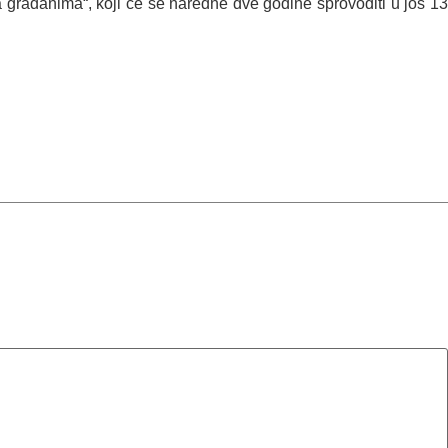
sa građanima“, koji će se naredne dve godine sprovoditi u još 13