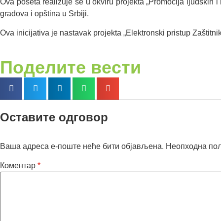
Ova poseta realizuje se u okviru projekta „Promocija ljudskih i
gradova i opština u Srbiji.
Ova inicijativa je nastavak projekta „Elektronski pristup Zaštitn
Поделите вести
Оставите одговор
Ваша адреса е-поште неће бити објављена.
Неопходна по
Коментар
*