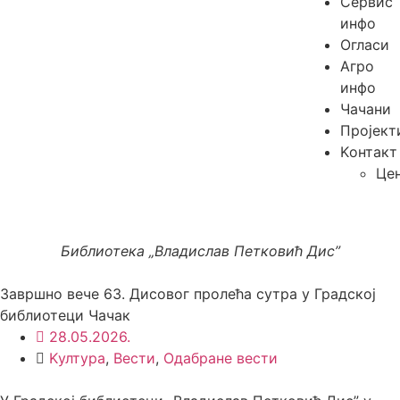
Сервис
инфо
Огласи
Агро
инфо
Чачани
Пројект
Kонтакт
Це
Библиотека „Владислав Петковић Дис”
Завршно вече 63. Дисовог пролећа сутра у Градској
библиотеци Чачак
28.05.2026.
Kултура
,
Вести
,
Одабране вести