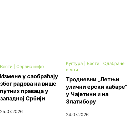
Kултура | Вести | Одабране
Вести | Сервис инфо
вести
Измене у саобраћају
Тродневни „Летњи
због радова на више
улични ерски кабаре“
путних праваца у
у Чајетини и на
западној Србији
Златибору
25.07.2026
24.07.2026