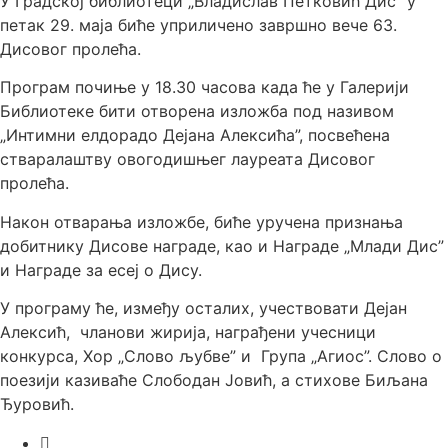
У Градској библиотеци „Владислав Петковић Дис” у
петак 29. маја биће уприличено завршно вече 63.
Дисовог пролећа.
Програм почиње у 18.30 часова када ће у Галерији
Библиотеке бити отворена изложба под називом
„Интимни елдорадо Дејана Алексића”, посвећена
стваралаштву овогодишњег лауреата Дисовог
пролећа.
Након отварања изложбе, биће уручена признања
добитнику Дисове награде, као и Награде „Млади Дис”
и Награде за есеј о Дису.
У програму ће, између осталих, учествовати Дејан
Алексић, чланови жирија, награђени учесници
конкурса, Хор „Слово љубве” и Група „Агиос”. Слово о
поезији казиваће Слободан Јовић, а стихове Биљана
Ђуровић.