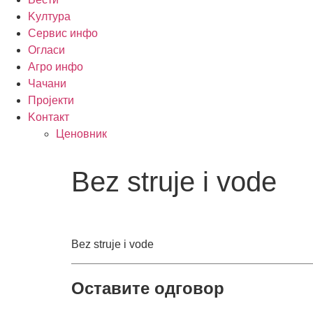
Kултура
Сервис инфо
Огласи
Агро инфо
Чачани
Пројекти
Kонтакт
Ценовник
Bez struje i vode
Bez struje i vode
Оставите одговор