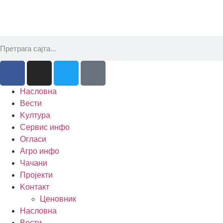
Насловна
Вести
Kултура
Сервис инфо
Огласи
Агро инфо
Чачани
Пројекти
Kонтакт
Ценовник
Насловна
Вести