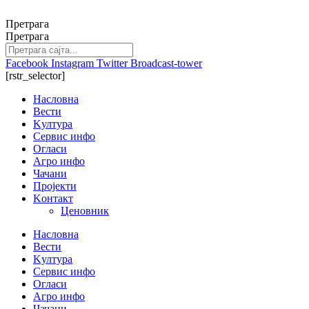
Скочите
на
Претрага
садржај
Претрага
Facebook
Instagram
Twitter
Broadcast-tower
[rstr_selector]
Насловна
Вести
Kултура
Сервис инфо
Огласи
Агро инфо
Чачани
Пројекти
Kонтакт
Ценовник
Насловна
Вести
Kултура
Сервис инфо
Огласи
Агро инфо
Чачани