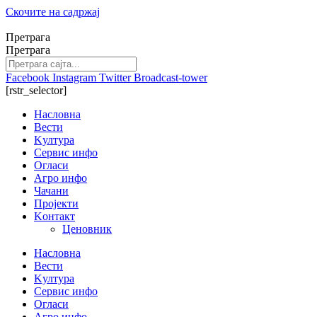
Скочите на садржај
Претрага
Претрага
Facebook
Instagram
Twitter
Broadcast-tower
[rstr_selector]
Насловна
Вести
Kултура
Сервис инфо
Огласи
Агро инфо
Чачани
Пројекти
Kонтакт
Ценовник
Насловна
Вести
Kултура
Сервис инфо
Огласи
Агро инфо