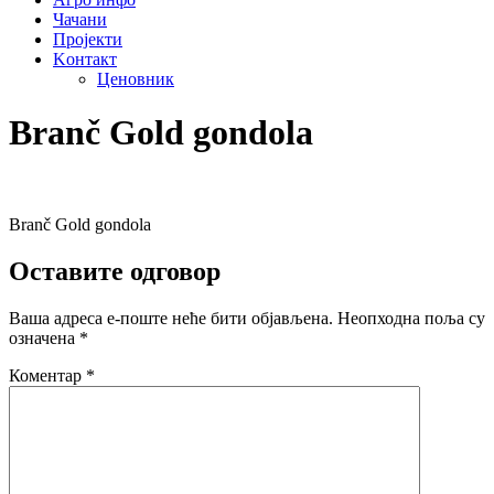
Чачани
Пројекти
Kонтакт
Ценовник
Branč Gold gondola
Branč Gold gondola
Оставите одговор
Ваша адреса е-поште неће бити објављена.
Неопходна поља су
означена
*
Коментар
*