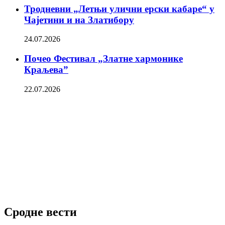
Тродневни „Летњи улични ерски кабаре“ у
Чајетини и на Златибору
24.07.2026
Почео Фестивал „Златне хармонике
Краљева”
22.07.2026
Сродне вести