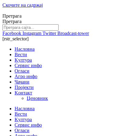
Скочите на садржај
Претрага
Претрага
Facebook
Instagram
Twitter
Broadcast-tower
[rstr_selector]
Насловна
Вести
Kултура
Сервис инфо
Огласи
Агро инфо
Чачани
Пројекти
Kонтакт
Ценовник
Насловна
Вести
Kултура
Сервис инфо
Огласи
Агро инфо