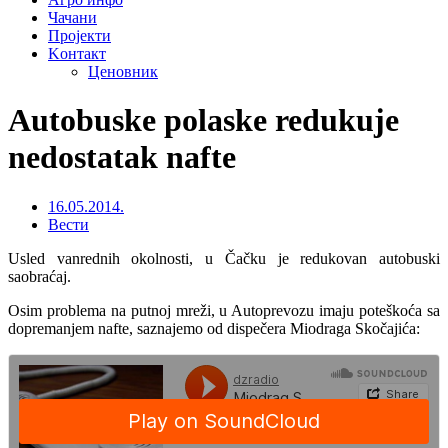
Чачани
Пројекти
Kонтакт
Ценовник
Autobuske polaske redukuje
nedostatak nafte
16.05.2014.
Вести
Usled vanrednih okolnosti, u Čačku je redukovan autobuski
saobraćaj.
Osim problema na putnoj mreži, u Autoprevozu imaju poteškoća sa
dopremanjem nafte, saznajemo od dispečera Miodraga Skočajića: