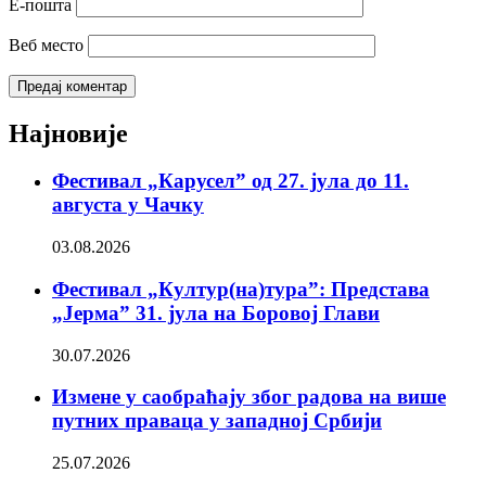
Е-пошта
Веб место
Најновије
Фестивал „Карусел” од 27. јула до 11.
августа у Чачку
03.08.2026
Фестивал „Култур(на)тура”: Представа
„Јерма” 31. јула на Боровој Глави
30.07.2026
Измене у саобраћају због радова на више
путних праваца у западној Србији
25.07.2026