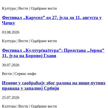
Kултура | Вести | Одабране вести
Фестивал „Карусел” од 27. јула до 11. августа у
Чачку
03.08.2026
Kултура | Вести | Одабране вести
Фестивал „Култур(на)тура”: Представа „Јерма”
31. јула на Боровој Глави
30.07.2026
Вести | Сервис инфо
Измене у саобраћају због радова на више путних
праваца у западној Србији
25.07.2026
Kултура | Вести | Одабране вести