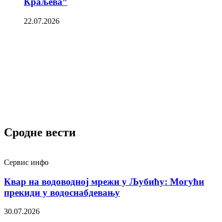
Краљева”
22.07.2026
Сродне вести
Сервис инфо
Квар на водоводној мрежи у Љубићу: Могући
прекиди у водоснабдевању
30.07.2026