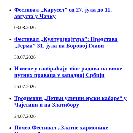
Фестивал „Карусел” од 27. јула до 11.
августа у Чачку
03.08.2026
Фестивал „Култур(на)тура”: Представа
„Јерма” 31. јула на Боровој Глави
30.07.2026
Измене у саобраћају због радова на више
путних праваца у западној Србији
25.07.2026
Тродневни „Летњи улични ерски кабаре“ у
Чајетини и на Златибору
24.07.2026
Почео Фестивал „Златне хармонике