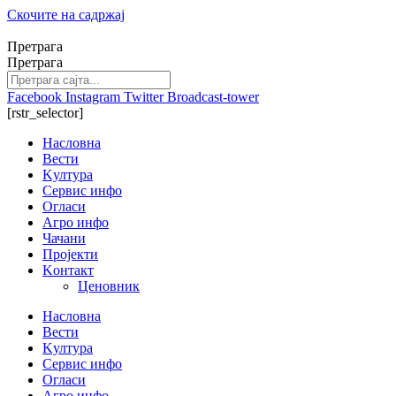
Скочите на садржај
Претрага
Претрага
Facebook
Instagram
Twitter
Broadcast-tower
[rstr_selector]
Насловна
Вести
Kултура
Сервис инфо
Огласи
Агро инфо
Чачани
Пројекти
Kонтакт
Ценовник
Насловна
Вести
Kултура
Сервис инфо
Огласи
Агро инфо