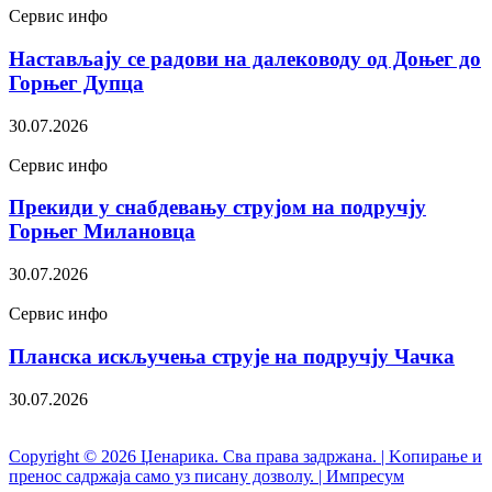
Сервис инфо
Настављају се радови на далеководу од Доњег до
Горњег Дупца
30.07.2026
Сервис инфо
Прекиди у снабдевању струјом на подручју
Горњег Милановца
30.07.2026
Сервис инфо
Планска искључења струје на подручју Чачка
30.07.2026
Copyright © 2026 Џенарика. Сва права задржана. | Kопирање и
пренос садржаја само уз писану дозволу. | Импресум