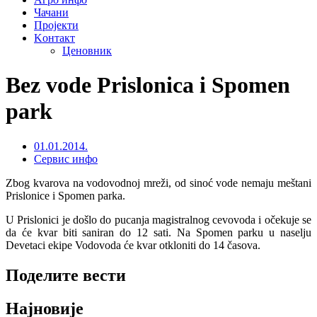
Чачани
Пројекти
Kонтакт
Ценовник
Bez vode Prislonica i Spomen
park
01.01.2014.
Сервис инфо
Zbog kvarova na vodovodnoj mreži, od sinoć vode nemaju meštani
Prislonice i Spomen parka.
U Prislonici je došlo do pucanja magistralnog cevovoda i očekuje se
da će kvar biti saniran do 12 sati. Na Spomen parku u naselju
Devetaci ekipe Vodovoda će kvar otkloniti do 14 časova.
Поделите вести
Најновије