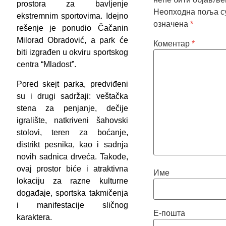
prostora za bavljenje
Неопходна поља с
ekstremnim sportovima. Idejno
означена
*
rešenje je ponudio Čačanin
Milorad Obradović, a park će
Коментар
*
biti izgrađen u okviru sportskog
centra “Mladost”.
Pored skejt parka, predviđeni
su i drugi sadržaji: veštačka
stena za penjanje, dečije
igralište, natkriveni šahovski
stolovi, teren za boćanje,
distrikt pesnika, kao i sadnja
novih sadnica drveća. Takođe,
ovaj prostor biće i atraktivna
Име
lokaciju za razne kulturne
događaje, sportska takmičenja
i manifestacije sličnog
Е-пошта
karaktera.