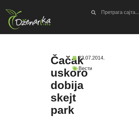
Čačak
23.07.2014.
Вести
uskoro
dobija
skejt
park