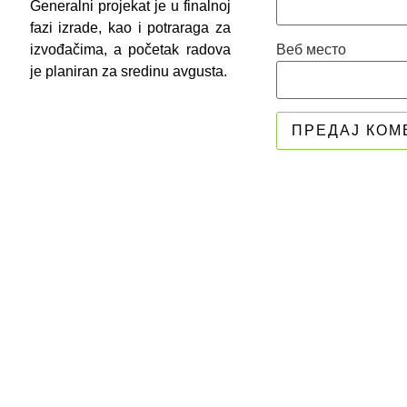
Generalni projekat je u finalnoj
fazi izrade, kao i potraraga za
izvođačima, a početak radova
Веб место
je planiran za sredinu avgusta.