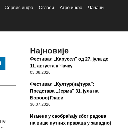
Сервис инфо
Огласи
Агро инфо
Чачани
Најновије
Фестивал „Карусел” од 27. јула до
11. августа у Чачку
03.08.2026
Фестивал „Култур(на)тура”:
Представа „Јерма” 31. јула на
Боровој Глави
30.07.2026
Измене у саобраћају због радова
ште
на више путних праваца у западној
на.