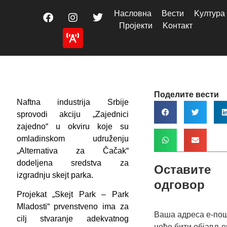
Насловна
Вести
Kултура
Пројекти
Kонтакт
Поделите вести
Naftna industrija Srbije
sprovodi akciju „Zajednici
zajedno“ u okviru koje su
omladinskom udruženju
„Alternativa za Čačak“
dodeljena sredstva za
Оставите
izgradnju skejt parka.
одговор
Projekat „Skejt Park – Park
Mladosti“ prvenstveno ima za
Ваша адреса е-по
cilj stvaranje adekvatnog
неће бити објавље