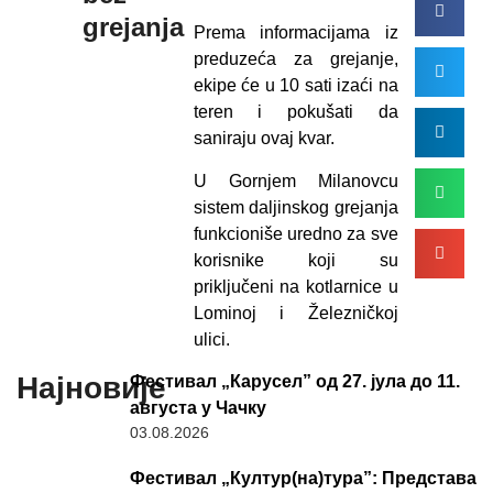
grejanja
Prema informacijama iz
preduzeća za grejanje,
ekipe će u 10 sati izaći na
teren i pokušati da
saniraju ovaj kvar.
U Gornjem Milanovcu
sistem daljinskog grejanja
funkcioniše uredno za sve
korisnike koji su
priključeni na kotlarnice u
Lominoj i Železničkoj
ulici.
Најновије
Фестивал „Карусел” од 27. јула до 11.
августа у Чачку
03.08.2026
Фестивал „Култур(на)тура”: Представа