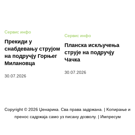
Сервис инфо
Сервис инфо
Прекиди у
Планска искључења
снабдевању струјом
струје на подручју
на подручју Горњег
Чачка
Милановца
30.07.2026
30.07.2026
Copyright © 2026 Џенарика. Сва права задржана. | Kопирање и
пренос садржаја само уз писану дозволу. | Импресум