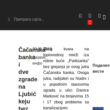
Сер
Аг
Čačanska
29.11.2013.
Zbog kvara na
toplovodnoj mreži iza
banka
Сервис
robne kuće „Partizanka“
i
инфо
Поделит
bez grejanja je ovog jutra
dve
вести
Čačanska banka. Ovoga
zgrade
jutra, radijatori su hladni i
u pojedinim stanovima
na
zgrada u ulici Danice
Ljubić
Marković na brojevima 15
keju
i 17 zbog problema sa
bez
kanalizacijom.