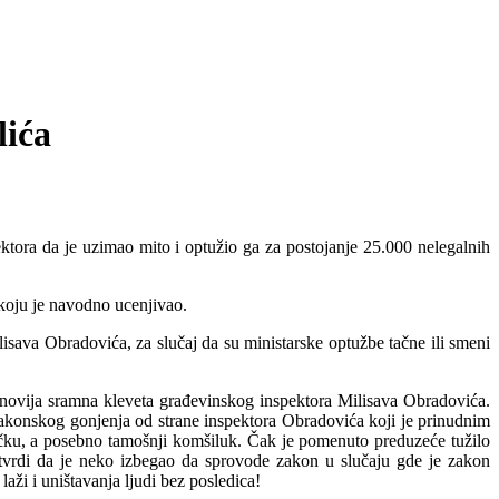
lića
tora da je uzimao mito i optužio ga za postojanje 25.000 nelegalnih
koju je navodno ucenjivao.
sava Obradovića, za slučaj da su ministarske optužbe tačne ili smeni
ajnovija sramna kleveta građevinskog inspektora Milisava Obradovića.
akonskog gonjenja od strane inspektora Obradovića koji je prinudnim
ačku, a posebno tamošnji komšiluk. Čak je pomenuto preduzeće tužilo
ć tvrdi da je neko izbegao da sprovode zakon u slučaju gde je zakon
aži i uništavanja ljudi bez posledica!