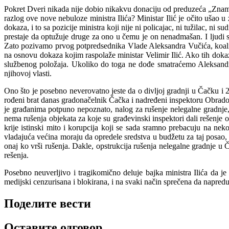
Pokret Dveri nikada nije dobio nikakvu donaciju od preduzeća „Znamgr
razlog ove nove nebuloze ministra Ilića? Ministar Ilić je očito ušao
dokaza, i to sa pozicije ministra koji nije ni policajac, ni tužilac, ni 
prestaje da optužuje druge za ono u čemu je on nenadmašan. I ljudi se
Zato pozivamo prvog potpredsednika Vlade Aleksandra Vučića, koalici
na osnovu dokaza kojim raspolaže ministar Velimir Ilić. Ako tih doka
službenog položaja. Ukoliko do toga ne dođe smatraćemo Aleksandra
njihovoj vlasti.
Ono što je posebno neverovatno jeste da o divljoj gradnji u Čačku i 2
rođeni brat danas gradonačelnik Čačka i nadređeni inspektoru Obradović
je građanima potpuno nepoznato, nalog za rušenje nelegalne gradnje
nema rušenja objekata za koje su građevinski inspektori dali rešenje 
krije istinski mito i korupcija koji se sada sramno prebacuju na ne
vladajuća većina moraju da opredele sredstva u budžetu za taj posao
onaj ko vrši rušenja. Dakle, opstrukcija rušenja nelegalne gradnje u
rešenja.
Posebno neuverljivo i tragikomično deluje bajka ministra Ilića da je
medijski cenzurisana i blokirana, i na svaki način sprečena da napreduje
Поделите вести
Оставите одговор