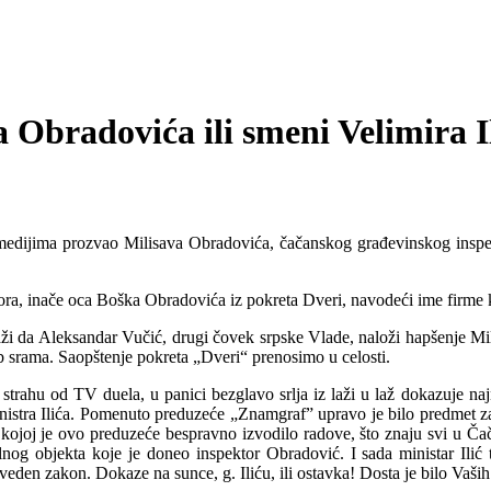
 Obradovića ili smeni Velimira I
medijima prozvao Milisava Obradovića, čačanskog građevinskog inspek
tora, inače oca Boška Obradovića iz pokreta Dveri, navodeći ime firme 
ži da Aleksandar Vučić, drugi čovek srpske Vlade, naloži hapšenje Mili
ub srama. Saopštenje pokreta „Dveri“ prenosimo u celosti.
i strahu od TV duela, u panici bezglavo srlja iz laži u laž dokazuje n
istra Ilića. Pomenuto preduzeće „Znamgraf” upravo je bilo predmet z
kojoj je ovo preduzeće bespravno izvodilo radove, što znaju svi u Č
alnog objekta koje je doneo inspektor Obradović. I sada ministar Ili
eden zakon. Dokaze na sunce, g. Iliću, ili ostavka! Dosta je bilo Vaših l