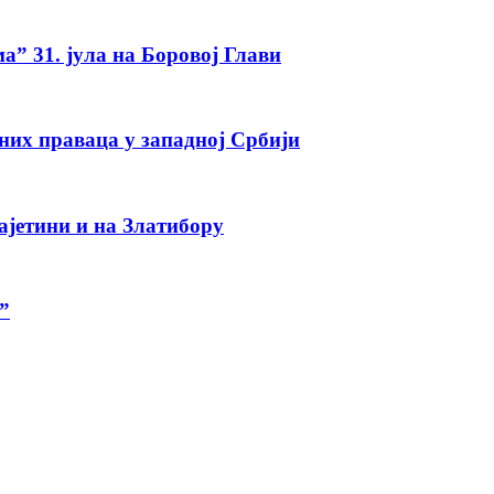
а” 31. јула на Боровој Глави
тних праваца у западној Србији
ајетини и на Златибору
”