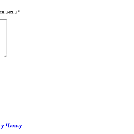
означена
*
а у Чачку