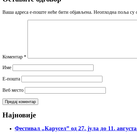
Ваша адреса е-поште неће бити објављена.
Неопходна поља су 
Коментар
*
Име
Е-пошта
Веб место
Најновије
Фестивал „Карусел” од 27. јула до 11. август