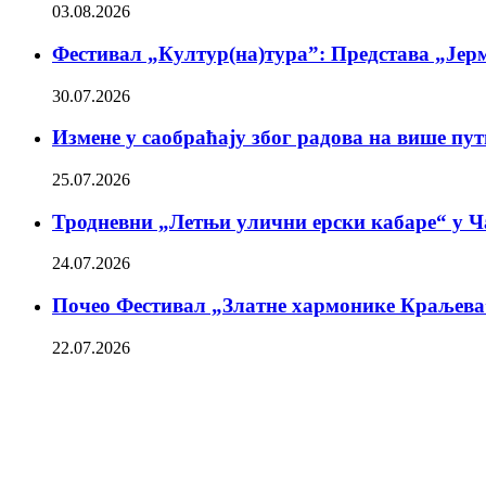
03.08.2026
Фестивал „Култур(на)тура”: Представа „Јерм
30.07.2026
Измене у саобраћају због радова на више пу
25.07.2026
Тродневни „Летњи улични ерски кабаре“ у Ч
24.07.2026
Почео Фестивал „Златне хармонике Краљева
22.07.2026