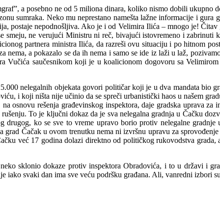
af”, a posebno ne od 5 miliona dinara, koliko nismo dobili ukupno don
 u zonu sumraka. Neko mu neprestano namešta lažne informacije i gura g
sudija, postaje nepodnošljiva. Ako je i od Velimira Ilića – mnogo je! Čita
 smeju, ne verujući Ministru ni reč, bivajući istovremeno i zabrinuti ko
onog partnera ministra Ilića, da razreši ovu situaciju i po hitnom p
za nema, a pokazalo se da ih nema i samo se ide iz laži u laž, pozivamo
 Vučića saučesnikom koji je u koalicionom dogovoru sa Velimirom Il
5.000 nelegalnih objekata govori političar koji je u dva mandata bio gra
u, i koji ništa nije učinio da se spreči urbanistički haos u našem grad
, na osnovu rešenja građevinskog inspektora, daje gradska uprava za
o rušenju. To je ključni dokaz da je sva nelegalna gradnja u Čačku dozv
kog drugog, ko se sve to vreme upravo borio protiv nelegalne gradnje
, a grad Čačak u ovom trenutku nema ni izvršnu upravu za sprovođenje
 Čačku već 17 godina dolazi direktno od političkog rukovodstva grada, a
 neko sklonio dokaze protiv inspektora Obradovića, i to u državi i gr
 iako svaki dan ima sve veću podršku građana. Ali, vanredni izbori su sve