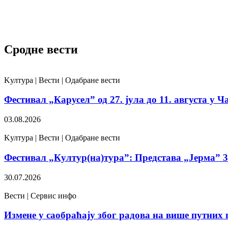
Сродне вести
Kултура | Вести | Одабране вести
Фестивал „Карусел” од 27. јула до 11. августа у Ч
03.08.2026
Kултура | Вести | Одабране вести
Фестивал „Култур(на)тура”: Представа „Јерма” 31
30.07.2026
Вести | Сервис инфо
Измене у саобраћају због радова на више путних 