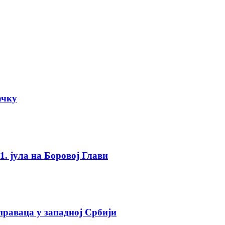
ачку
. јула на Боровој Глави
праваца у западној Србији