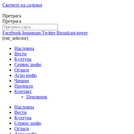
Скочите на садржај
Претрага
Претрага
Facebook
Instagram
Twitter
Broadcast-tower
[rstr_selector]
Насловна
Вести
Kултура
Сервис инфо
Огласи
Агро инфо
Чачани
Пројекти
Kонтакт
Ценовник
Насловна
Вести
Kултура
Сервис инфо
Огласи
Агро инфо