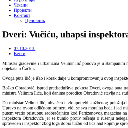
Чачани
Пројекти
Kонтакт
Ценовник
Dveri: Vučiću, uhapsi inspektora
07.10.2013.
Вести
Ministar građevine i urbanizma Velimir Ilić ponovo je u štampanim 
objekata u Čačku.
Ovoga puta Ilić je išao i korak dalje u kompromitovanju ovog inspek
Boško Obradović, ispred predsedništva pokreta Dveri, ovoga puta tra
ministra Velimira Ilića, koji danima porodicu Obradović stavlja na st
Da ministar Velimir Ilić, uhvaćen u zloupotrebi službenog položaja 
Upravo na ovom odličnom primeru vidi se sva moralna beda i jad min
putem vratio pristupnu saobraćajnicu kod Partizanovog magacina na 
inspektora Obradovića jer se bunilo protiv rešenja o rušenju neleg
sproveden i inspektor zbog toga dobio tužbu od lica nad kojim je sprov