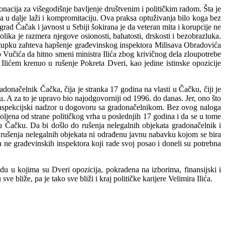
acija za višegodišnje bavljenje društvenim i političkim radom. Šta je
a u dalje laži i kompromitaciju. Ova praksa optuživanja bilo koga bez
v grad Čačak i javnost u Srbiji šokirana je da veteran mita i korupcije ne
lika je razmera njegove osionosti, bahatosti, drskosti i bezobrazluka.
ostupku zahteva hapšenje građevinskog inspektora Milisava Obradovića
 Vučića da hitno smeni ministra Ilića zbog krivičnog dela zloupotrebe
ićem krenuo u rušenje Pokreta Dveri, kao jedine istinske opozicije
donačelnik Čačka, čija je stranka 17 godina na vlasti u Čačku, čiji je
u. A za to je upravo bio najodgovorniji od 1996. do danas. Jer, ono što
 inspekcijski nadzor u dogovoru sa gradonačelnikom. Bez ovog naloga
oljena od strane političkog vrha u poslednjih 17 godina i da se u tome
 u Čačku. Da bi došlo do rušenja nelegalnih objekata gradonačelnik i
 rušenja nelegalnih objekata ni odrađenu javnu nabavku kojom se bira
 ne građevinskih inspektora koji rade svoj posao i doneli su potrebna
adu u kojima su Dveri opozicija, pokradena na izborima, finansijski i
 bliže, pa je tako sve bliži i kraj političke karijere Velimira Ilića.