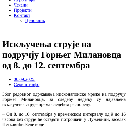
Чачани
Пројекти
Kонтакт
Ценовник
Искључења струје на
подручју Горњег Милановца
од 8. до 12. септембра
06.09.2025.
Сервис инфо
Због редовног одржавања нисконапонске мреже на подручју
Горњег Милановца, за следећу недељу су најављена
искључења струје према следећем распореду:
– Од 8. до 10. септембра у временском интервалу од 9 до 16
часова без струје ће остајати потрошачи у Луњевици, заселак
Петковићи-Беле воде