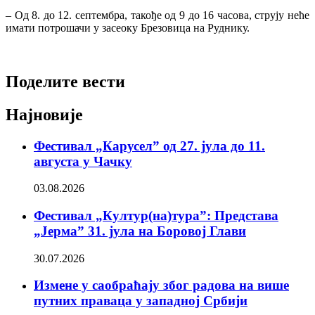
– Од 8. до 12. септембра, такође од 9 до 16 часова, струју неће
имати потрошачи у засеоку Брезовица на Руднику.
Поделите вести
Најновије
Фестивал „Карусел” од 27. јула до 11.
августа у Чачку
03.08.2026
Фестивал „Култур(на)тура”: Представа
„Јерма” 31. јула на Боровој Глави
30.07.2026
Измене у саобраћају због радова на више
путних праваца у западној Србији