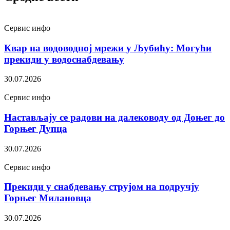
Сервис инфо
Квар на водоводној мрежи у Љубићу: Могући
прекиди у водоснабдевању
30.07.2026
Сервис инфо
Настављају се радови на далеководу од Доњег до
Горњег Дупца
30.07.2026
Сервис инфо
Прекиди у снабдевању струјом на подручју
Горњег Милановца
30.07.2026