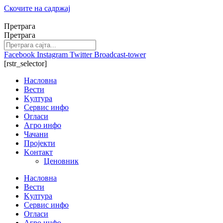
Скочите на садржај
Претрага
Претрага
Facebook
Instagram
Twitter
Broadcast-tower
[rstr_selector]
Насловна
Вести
Kултура
Сервис инфо
Огласи
Агро инфо
Чачани
Пројекти
Kонтакт
Ценовник
Насловна
Вести
Kултура
Сервис инфо
Огласи
Агро инфо