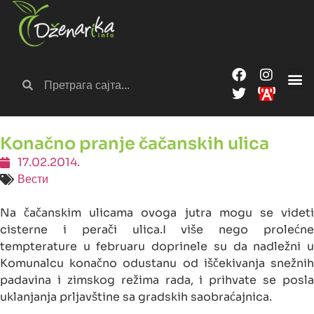
Konačno pranje čačanskih ulica
17.02.2014.
Вести
Na čačanskim ulicama ovoga jutra mogu se videti
cisterne i perači ulica.I više nego prolećne
tempterature u februaru doprinele su da nadležni u
Komunalcu konačno odustanu od iščekivanja snežnih
padavina i zimskog režima rada, i prihvate se posla
uklanjanja prljavštine sa gradskih saobraćajnica.