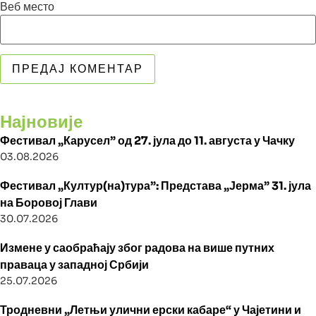
Веб место
Најновије
Фестивал „Карусел” од 27. јула до 11. августа у Чачку
03.08.2026
Фестивал „Култур(на)тура”: Представа „Јерма” 31. јула
на Боровој Глави
30.07.2026
Измене у саобраћају због радова на више путних
праваца у западној Србији
25.07.2026
Тродневни „Летњи улични ерски кабаре“ у Чајетини и