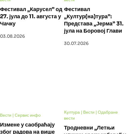
Фестивал „Карусел” од
Фестивал
27. јула до 11. августа у
„Култур(на)тура”:
Чачку
Представа „Јерма” 31.
јула на Боровој Глави
03.08.2026
30.07.2026
Kултура | Вести | Одабране
Вести | Сервис инфо
вести
Измене у саобраћају
Тродневни „Летњи
због радова на више