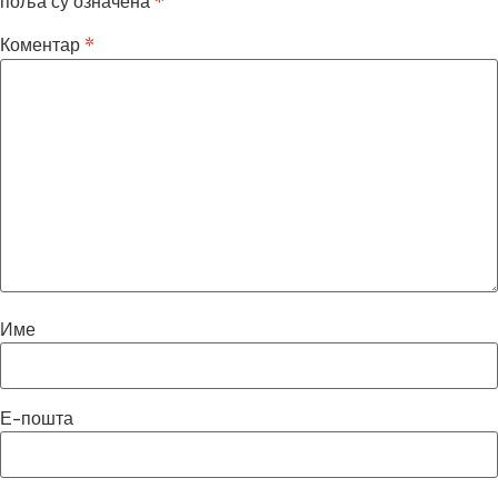
поља су означена
*
Коментар
*
Име
Е-пошта