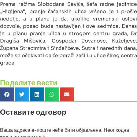
Prema rečima Slobodana Sevića, šefa radne jedinice
„Higijena“, pranje čačanskih ulica vršeno je i prošle
nedelje, a u planu je da, ukoliko vremenski uslovi
dozvole, posao bude nastavljen i ove sedmice. Danas
je u planu pranje ulica u strogom centru grada, Dr
Dragiša Mišovića, Gospodar Jovanove, Kuželjeve,
Župana Stracimira i Sinđelićeve. Sutra i narednih dana,
može se očekivati da će perači zaći i u ulice šireg centra
grada.
Поделите вести
Оставите одговор
Ваша адреса е-поште неће бити објављена.
Неопходна