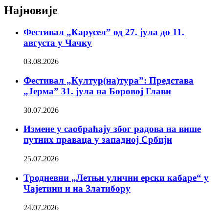
Најновије
Фестивал „Карусел” од 27. јула до 11.
августа у Чачку
03.08.2026
Фестивал „Култур(на)тура”: Представа
„Јерма” 31. јула на Боровој Глави
30.07.2026
Измене у саобраћају због радова на више
путних праваца у западној Србији
25.07.2026
Тродневни „Летњи улични ерски кабаре“ у
Чајетини и на Златибору
24.07.2026