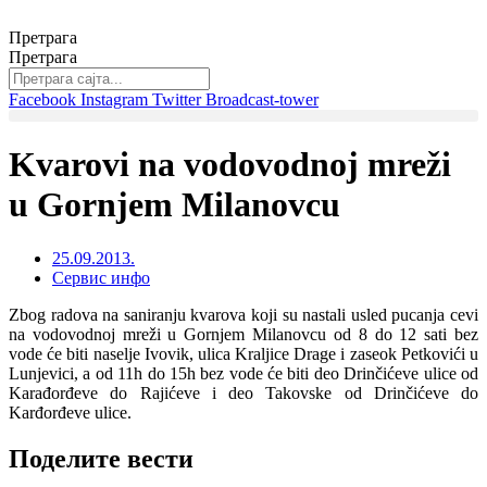
Скочите
на
Претрага
садржај
Претрага
Facebook
Instagram
Twitter
Broadcast-tower
Kvarovi na vodovodnoj mreži
u Gornjem Milanovcu
25.09.2013.
Сервис инфо
Zbog radova na saniranju kvarova koji su nastali usled pucanja cevi
na vodovodnoj mreži u Gornjem Milanovcu od 8 do 12 sati bez
vode će biti naselje Ivovik, ulica Kraljice Drage i zaseok Petkovići u
Lunjevici, a od 11h do 15h bez vode će biti deo Drinčićeve ulice od
Karađorđeve do Rajićeve i deo Takovske od Drinčićeve do
Karđorđeve ulice.
Поделите вести