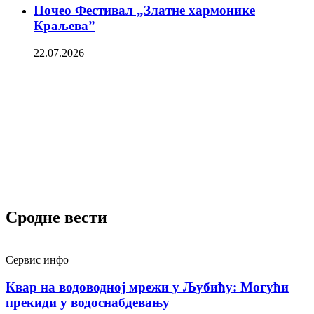
Почео Фестивал „Златне хармонике
Краљева”
22.07.2026
Сродне вести
Сервис инфо
Квар на водоводној мрежи у Љубићу: Могући
прекиди у водоснабдевању