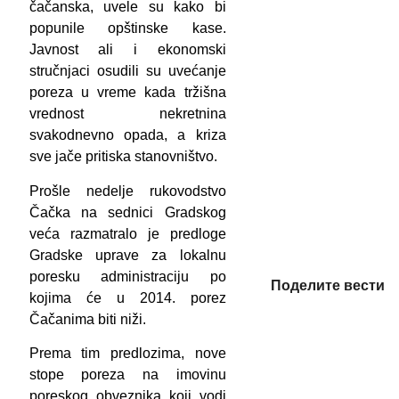
čačanska, uvele su kako bi
popunile opštinske kase.
Javnost ali i ekonomski
stručnjaci osudili su uvećanje
poreza u vreme kada tržišna
vrednost nekretnina
svakodnevno opada, a kriza
sve jače pritiska stanovništvo.
Prošle nedelje rukovodstvo
Čačka na sednici Gradskog
veća razmatralo je predloge
Gradske uprave za lokalnu
poresku administraciju po
Поделите вести
kojima će u 2014. porez
Čačanima biti niži.
Prema tim predlozima, nove
stope poreza na imovinu
poreskog obveznika koji vodi