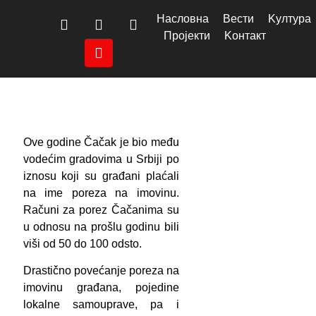
Насловна
Вести
Kултура
Пројекти
Kонтакт
Ove godine Čačak je bio među
vodećim gradovima u Srbiji po
iznosu koji su građani plaćali
na ime poreza na imovinu.
Računi za porez Čačanima su
u odnosu na prošlu godinu bili
viši od 50 do 100 odsto.
Drastično povećanje poreza na
imovinu građana, pojedine
lokalne samouprave, pa i