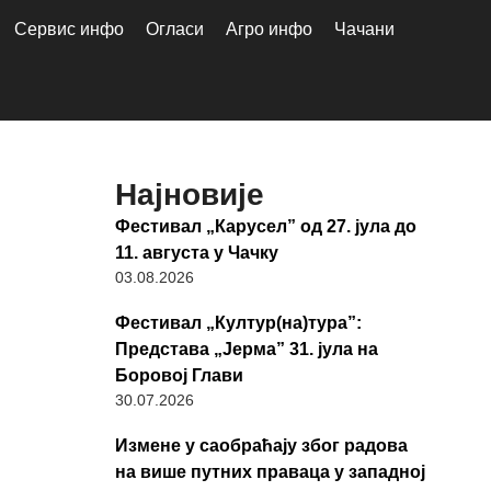
Сервис инфо
Огласи
Агро инфо
Чачани
Најновије
Фестивал „Карусел” од 27. јула до
11. августа у Чачку
03.08.2026
Фестивал „Култур(на)тура”:
Представа „Јерма” 31. јула на
Боровој Глави
30.07.2026
Измене у саобраћају због радова
на више путних праваца у западној