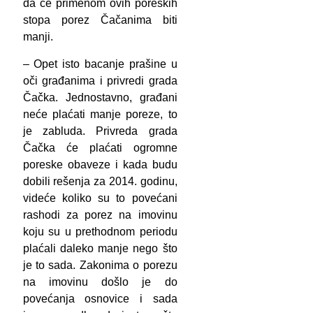
da će primenom ovih poreskih
stopa porez Čačanima biti
manji.
– Opet isto bacanje prašine u
oči građanima i privredi grada
Čačka. Jednostavno, građani
neće plaćati manje poreze, to
je zabluda. Privreda grada
Čačka će plaćati ogromne
poreske obaveze i kada budu
dobili rešenja za 2014. godinu,
videće koliko su to povećani
rashodi za porez na imovinu
koju su u prethodnom periodu
plaćali daleko manje nego što
je to sada. Zakonima o porezu
na imovinu došlo je do
povećanja osnovice i sada