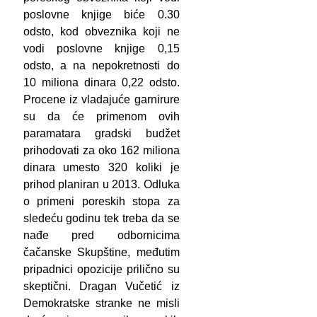
poslovne knjige biće 0.30
odsto, kod obveznika koji ne
vodi poslovne knjige 0,15
odsto, a na nepokretnosti do
10 miliona dinara 0,22 odsto.
Procene iz vladajuće garnirure
su da će primenom ovih
paramatara gradski budžet
prihodovati za oko 162 miliona
dinara umesto 320 koliki je
prihod planiran u 2013. Odluka
o primeni poreskih stopa za
sledeću godinu tek treba da se
nađe pred odbornicima
čačanske Skupštine, međutim
pripadnici opozicije prilično su
skeptični. Dragan Vučetić iz
Demokratske stranke ne misli