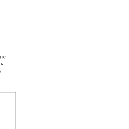
ште
на.
у