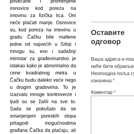
povećane i promenjene
osnovice kod poreza na
imovinu za fizička lica. Oni
neće plaćati manje. Osnovice
su, kod poreza na imovinu u
Оставите
gradu Čačku bile maltene
одговор
jedne od najvećih u Srbiji i
mnogu su, evo i sadašnji
ministar za građevinarstvo je
Ваша адреса е-по
istakao kako je abnormalno da
неће бити објавље
cene kvadratnog metra u
Неопходна поља с
Čačku budu daleko veće nego
означена
*
u drugim gradovima. To je
Коментар
*
izazvalo mnoge kontroverze i
ljudi su se žalili na sve to.
Sada se pokušalo da se
smanjenjem poreskih stopa
prilagodi mogućnostima
građana Čačka da plaćaju, ali