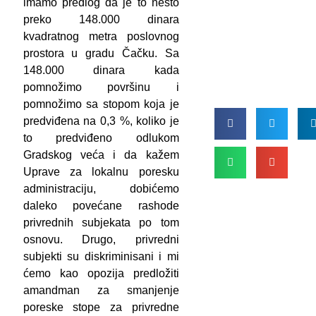
imamo predlog da je to nešto
preko 148.000 dinara
kvadratnog metra poslovnog
prostora u gradu Čačku. Sa
148.000 dinara kada
pomnožimo površinu i
pomnožimo sa stopom koja je
predviđena na 0,3 %, koliko je
to predviđeno odlukom
Gradskog veća i da kažem
Uprave za lokalnu poresku
administraciju, dobićemo
daleko povećane rashode
privrednih subjekata po tom
osnovu. Drugo, privredni
subjekti su diskriminisani i mi
ćemo kao opozija predložiti
amandman za smanjenje
poreske stope za privredne