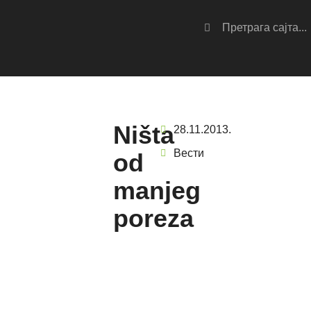
Ništa
28.11.2013.
Вести
od
manjeg
poreza