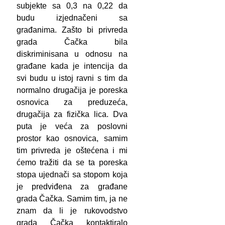
subjekte sa 0,3 na 0,22 da
budu izjednačeni sa
građanima. Zašto bi privreda
grada Čačka bila
diskriminisana u odnosu na
građane kada je intencija da
svi budu u istoj ravni s tim da
normalno drugačija je poreska
osnovica za preduzeća,
drugačija za fizička lica. Dva
puta je veća za poslovni
prostor kao osnovica, samim
tim privreda je oštećena i mi
ćemo tražiti da se ta poreska
stopa ujednači sa stopom koja
je predviđena za građane
grada Čačka. Samim tim, ja ne
znam da li je rukovodstvo
grada Čačka kontaktiralo