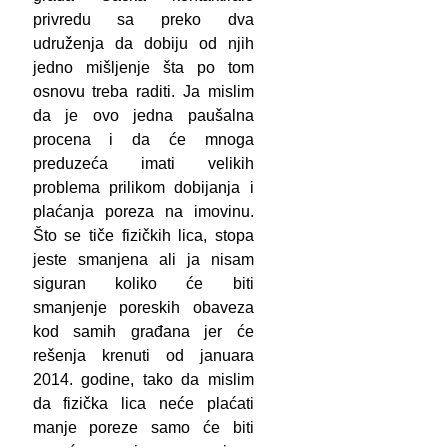
privredu sa preko dva
udruženja da dobiju od njih
jedno mišljenje šta po tom
osnovu treba raditi. Ja mislim
da je ovo jedna paušalna
procena i da će mnoga
preduzeća imati velikih
problema prilikom dobijanja i
plaćanja poreza na imovinu.
Što se tiče fizičkih lica, stopa
jeste smanjena ali ja nisam
siguran koliko će biti
smanjenje poreskih obaveza
kod samih građana jer će
rešenja krenuti od januara
2014. godine, tako da mislim
da fizička lica neće plaćati
manje poreze samo će biti