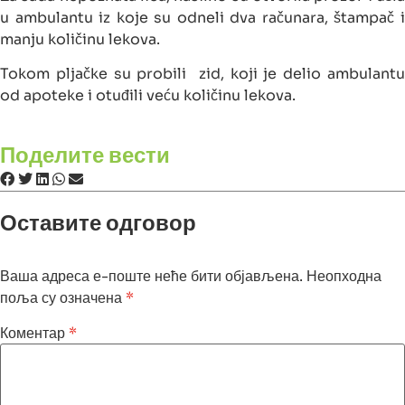
u ambulantu iz koje su odneli dva računara, štampač i
manju količinu lekova.
Tokom pljačke su probili zid, koji je delio ambulantu
od apoteke i otuđili veću količinu lekova.
Поделите вести
Оставите одговор
Ваша адреса е-поште неће бити објављена.
Неопходна
поља су означена
*
Коментар
*