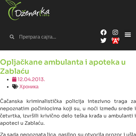
Opljačkane ambulanta i apoteka u
Zablaću
12.04.2013.
Хроника
Čačanska kriminalistička policija intezivno traga za
nepoznatim počiniocima koji su, u noći između srede i
četvrtka, izvršili krivično delo teška krađa u ambulanti i
apoteci u Zablaću.
Za sada nepoznata lica, nasilno su otvorila prozor i ušla