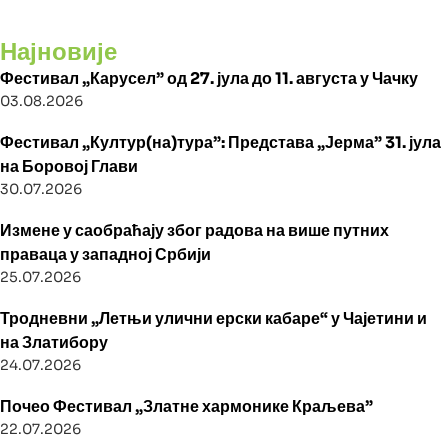
Најновије
Фестивал „Карусел” од 27. јула до 11. августа у Чачку
03.08.2026
Фестивал „Култур(на)тура”: Представа „Јерма” 31. јула
на Боровој Глави
30.07.2026
Измене у саобраћају због радова на више путних
праваца у западној Србији
25.07.2026
Тродневни „Летњи улични ерски кабаре“ у Чајетини и
на Златибору
24.07.2026
Почео Фестивал „Златне хармонике Краљева”
22.07.2026