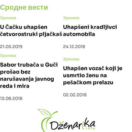
Сродне вести
Хроника
Хроника
U Čačku uhapšen
Uhapšeni kradljivci
četvorostruki pljačkaš
automobila
21.03.2019
24.12.2018
Хроника
Хроника
Sabor trubača u Guči
Uhapšen vozač koji je
prošao bez
usmrtio ženu na
narušavanja javnog
pešačkom prelazu
reda i mira
02.02.2018
13.08.2018