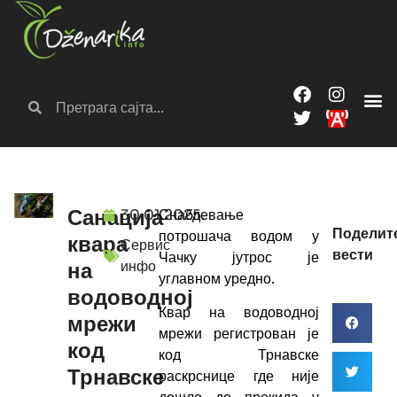
Санација
30.01.2025.
Снабдевање
Поделит
потрошача водом у
квара
Сервис
вести
Чачку јутрос је
инфо
на
углавном уредно.
водоводној
Квар на водоводној
мрежи
мрежи регистрован је
код
код Трнавске
Трнавске
раскрснице где није