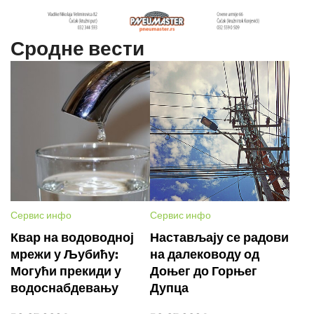
Сродне вести
Сервис инфо
Сервис инфо
Квар на водоводној
Настављају се радови
мрежи у Љубићу:
на далеководу од
Могући прекиди у
Доњег до Горњег
водоснабдевању
Дупца