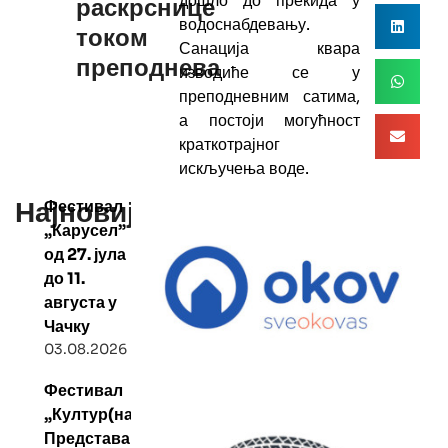
дошло до прекида у
раскрснице
водоснабдевању.
током
Санација квара
преподнева
изводиће се у
преподневним сатима,
а постоји могућност
краткотрајног
искључења воде.
Најновије
Фестивал
„Карусел”
од 27. јула
до 11.
августа у
Чачку
03.08.2026
Фестивал
„Култур(на)тура”:
Представа