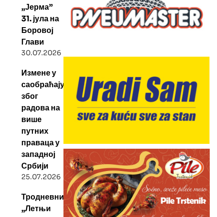
„Јерма”
31. јула на
Боровој
Глави
30.07.2026
Измене у
саобраћају
због
радова на
више
путних
праваца у
западној
Србији
25.07.2026
Тродневни
„Летњи