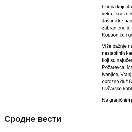
Onima koji pla
vetra i snežni
Jošaničke ban
zabranjeno je 
Kopaoniku i g
Više pažnje n
nestabilnih k
koji su najuče
Požarevca, Ma
Ivanjice, Vran
oprezno duž Đ
Ovčarsko-kabla
Na graničnim 
Сродне вести