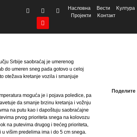
Насловна
Вести
Kултура
Пројекти
Kонтакт
učju Srbije saobraćaj je umerenog
lab do umeren sneg pada gotovo u celoj
što otežava kretanje vozila i smanjuje
Поделите 
emperatura moguća je i pojava poledice, pa
vetuje da smanje brzinu kretanja i vožnju
ovma na putu kao i dapoštuju saobraćajne
tevima prvog prioriteta snega na kolovozu
ok na putevima drugog i trećeg prioriteta,
i u višim predelima ima i do 5 cm snega.