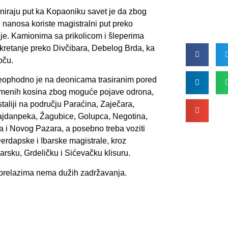
niraju put ka Kopaoniku savet je da zbog
h nanosa koriste magistralni put preko
je. Kamionima sa prikolicom i šleperima
kretanje preko Divčibara, Debelog Brda, ka
oču.
eophodno je na deonicama trasiranim pored
amenih kosina zbog moguće pojave odrona,
staliji na području Paraćina, Zaječara,
jdanpeka, Žagubice, Golupca, Negotina,
ja i Novog Pazara, a posebno treba voziti
erdapske i Ibarske magistrale, kroz
rsku, Grdeličku i Sićevačku klisuru.
prelazima nema dužih zadržavanja.