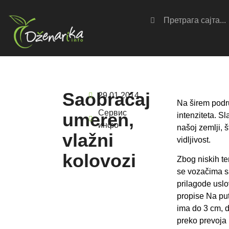
Saobraćaj
29.01.2014.
Na širem podr
Сервис
umeren,
intenziteta. S
инфо
našoj zemlji, 
vlažni
vidljivost.
kolovozi
Zbog niskih t
se vozačima sa
prilagode usl
propise Na pu
ima do 3 cm, d
preko prevoja 