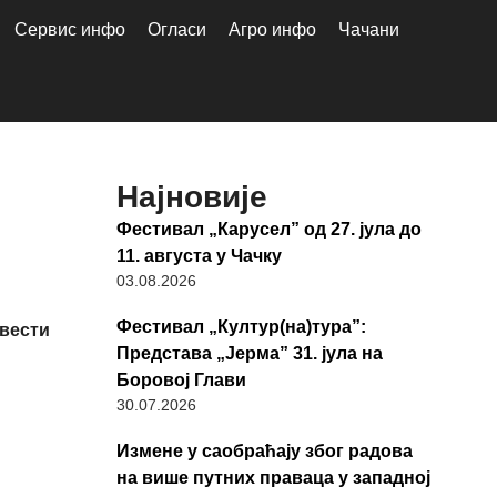
Сервис инфо
Огласи
Агро инфо
Чачани
Најновије
Фестивал „Карусел” од 27. јула до
11. августа у Чачку
03.08.2026
Фестивал „Култур(на)тура”:
вести
Представа „Јерма” 31. јула на
Боровој Глави
30.07.2026
Измене у саобраћају због радова
на више путних праваца у западној