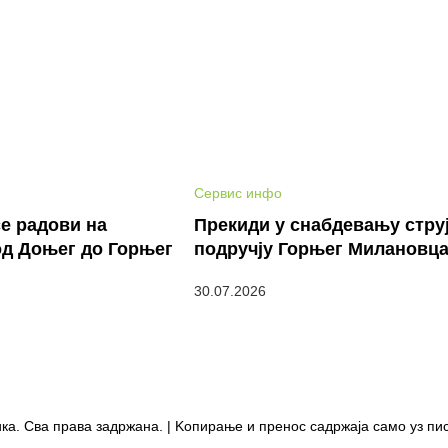
Сервис инфо
е радови на
Прекиди у снабдевању стру
од Доњег до Горњег
подручју Горњег Милановц
30.07.2026
ка. Сва права задржана. | Kопирање и пренос садржаја само уз пи