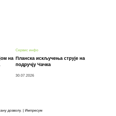
Сервис инфо
јом на
Планска искључења струје на
а
подручју Чачка
30.07.2026
сану дозволу. | Импресум