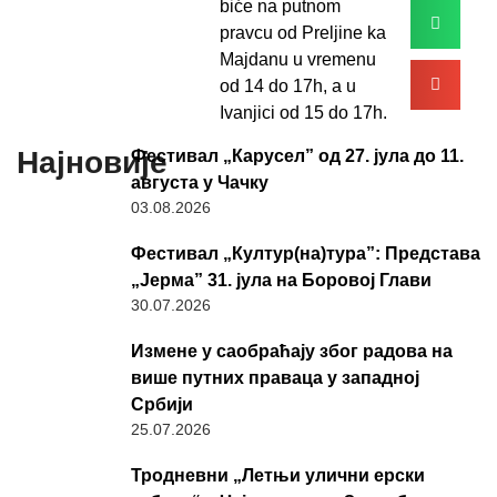
biće na putnom
pravcu od Preljine ka
Majdanu u vremenu
od 14 do 17h, a u
Ivanjici od 15 do 17h.
Најновије
Фестивал „Карусел” од 27. јула до 11.
августа у Чачку
03.08.2026
Фестивал „Култур(на)тура”: Представа
„Јерма” 31. јула на Боровој Глави
30.07.2026
Измене у саобраћају због радова на
више путних праваца у западној
Србији
25.07.2026
Тродневни „Летњи улични ерски