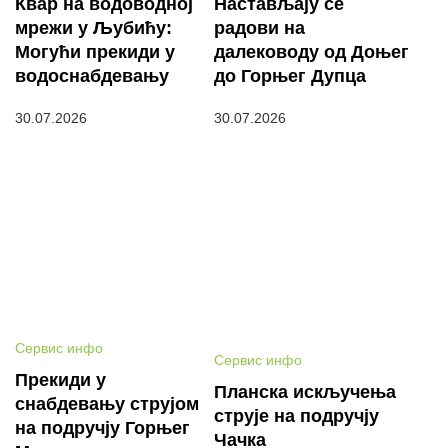
Квар на водоводној
Настављају се
мрежи у Љубићу:
радови на
Могући прекиди у
далеководу од Доњег
водоснабдевању
до Горњег Дупца
30.07.2026
30.07.2026
Сервис инфо
Сервис инфо
Прекиди у
Планска искључења
снабдевању струјом
струје на подручју
на подручју Горњег
Чачка