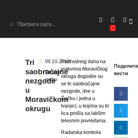
Сер
Аг
Tri
09.10.2013.
Prethodnog dana na
Поделите
putevima Moravičkog
saobraćajne
Сервис
вести
okruga dogodile su
nezgode
инфо
se tri saobraćajne
u
nezgode, dve u
Moravičkom
Čačku i jedna u
Ivanjici, u kojima su tri
okrugu
lica prošla sa lakšim
telesnim povredama.
Radarska kontrola