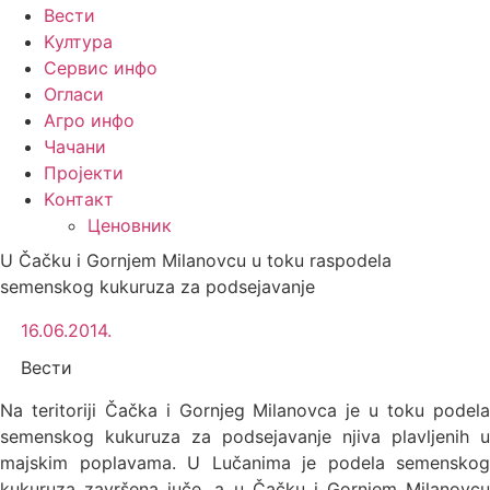
Вести
Kултура
Сервис инфо
Огласи
Агро инфо
Чачани
Пројекти
Kонтакт
Ценовник
U Čačku i Gornjem Milanovcu u toku raspodela
semenskog kukuruza za podsejavanje
16.06.2014.
Вести
Na teritoriji Čačka i Gornjeg Milanovca je u toku podela
semenskog kukuruza za podsejavanje njiva plavljenih u
majskim poplavama. U Lučanima je podela semenskog
kukuruza završena juče, a u Čačku i Gornjem Milanovcu