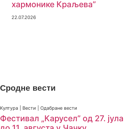
хармонике Краљева”
22.07.2026
Сродне вести
Kултура | Вести | Одабране вести
Фестивал „Карусел” од 27. јула
до 11. августа у Чачку