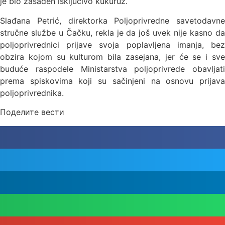
je bio zasađen isključivo kukuruz.
Slađana Petrić, direktorka Poljoprivredne savetodavne
stručne službe u Čačku, rekla je da još uvek nije kasno da
poljoprivrednici prijave svoja poplavljena imanja, bez
obzira kojom su kulturom bila zasejana, jer će se i sve
buduće raspodele Ministarstva poljoprivrede obavljati
prema spiskovima koji su sačinjeni na osnovu prijava
poljoprivrednika.
Поделите вести