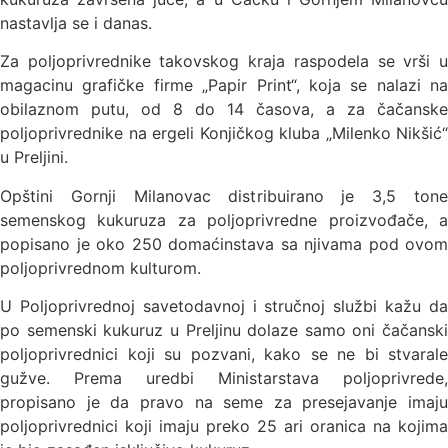
nastavlja se i danas.
Za poljoprivrednike takovskog kraja raspodela se vrši u
magacinu grafičke firme „Papir Print“, koja se nalazi na
obilaznom putu, od 8 do 14 časova, a za čačanske
poljoprivrednike na ergeli Konjičkog kluba „Milenko Nikšić“
u Preljini.
Opštini Gornji Milanovac distribuirano je 3,5 tone
semenskog kukuruza za poljoprivredne proizvođače, a
popisano je oko 250 domaćinstava sa njivama pod ovom
poljoprivrednom kulturom.
U Poljoprivrednoj savetodavnoj i stručnoj službi kažu da
po semenski kukuruz u Preljinu dolaze samo oni čačanski
poljoprivrednici koji su pozvani, kako se ne bi stvarale
gužve. Prema uredbi Ministarstava poljoprivrede,
propisano je da pravo na seme za presejavanje imaju
poljoprivrednici koji imaju preko 25 ari oranica na kojima