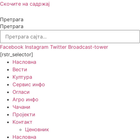
Скочите на садржај
Претрага
Претрага
Facebook
Instagram
Twitter
Broadcast-tower
[rstr_selector]
Насловна
Вести
Kултура
Сервис инфо
Огласи
Агро инфо
Чачани
Пројекти
Kонтакт
Ценовник
Насловна