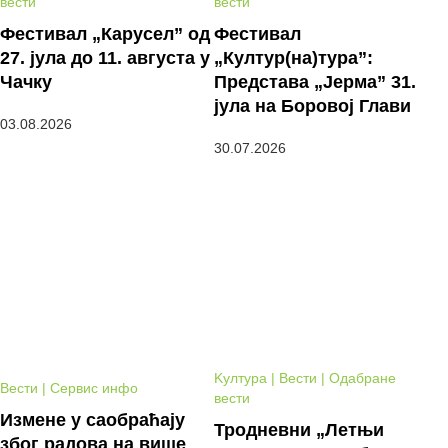
вести
вести
Фестивал „Карусел” од
Фестивал
27. јула до 11. августа у
„Култур(на)тура”:
Чачку
Представа „Јерма” 31.
јула на Боровој Глави
03.08.2026
30.07.2026
Kултура | Вести | Одабране
Вести | Сервис инфо
вести
Измене у саобраћају
Тродневни „Летњи
због радова на више