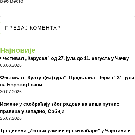
Веб место
Најновије
Фестивал „Карусел” од 27. јула до 11. августа у Чачку
03.08.2026
Фестивал „Култур(на)тура”: Представа „Јерма” 31. јула
на Боровој Глави
30.07.2026
Измене у саобраћају због радова на више путних
праваца у западној Србији
25.07.2026
Тродневни „Летњи улични ерски кабаре“ у Чајетини и