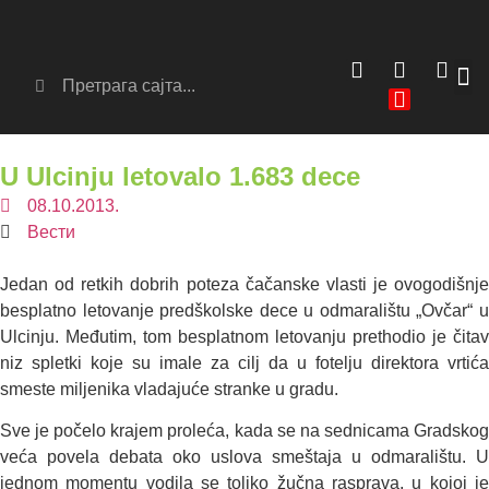
Сер
Аг
U Ulcinju letovalo 1.683 dece
08.10.2013.
Вести
Jedan od retkih dobrih poteza čačanske vlasti je ovogodišnje
besplatno letovanje predškolske dece u odmaralištu „Ovčar“ u
Ulcinju. Međutim, tom besplatnom letovanju prethodio je čitav
niz spletki koje su imale za cilj da u fotelju direktora vrtića
smeste miljenika vladajuće stranke u gradu.
Sve je počelo krajem proleća, kada se na sednicama Gradskog
veća povela debata oko uslova smeštaja u odmaralištu. U
jednom momentu vodila se toliko žučna rasprava, u kojoj je