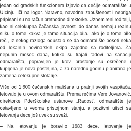
jedan od gradskih funkcionera izjavio da dečije odmaralište u
Ulcinju liči na logor. Naravno, navodna zapuštenost i nebriga
pripisani su na račun prethodne direktorke. Uznemireni roditelji,
kao ni celokupna čačanska javnost, do danas nemaju realnu
sliku o tome kakva je tamo situacija bila. Iako je o tome bilo
reči, iz nekog razloga odustalo se da odmaralište poseti neka
od lokalnih novinarskih ekipa zajedno sa roditeljima. Za
nepunih mesec dana, koliko su trajali radovi na sanaciji
odmarališta, popravljen je krov, prostorije su okrečene i
kupljena je nova posteljina, a za narednu godinu planirana je
zamena celokupne stolarije.
Više od 1.600 čačanskih mališana u pratnji svojih vaspitača,
letovalo je u ovom odmaralištu. Prema rečima Vere Jovanović,
direktorke Pderškolske ustanove „Radost“, odmaralište je
ostavljeno u veoma pristojnom stanju, a pozitvni utisci sa
letovanja dece još uvek su sveži.
– Na letovanju je boravilo 1683 dece, letovanje je