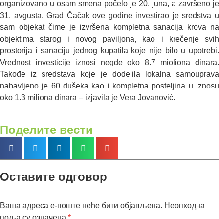
organizovano u osam smena počelo je 20. juna, a završeno je
31. avgusta. Grad Čačak ove godine investirao je sredstva u
sam objekat čime je izvršena kompletna sanacija krova na
objektima starog i novog paviljona, kao i krečenje svih
prostorija i sanaciju jednog kupatila koje nije bilo u upotrebi.
Vrednost investicije iznosi negde oko 8.7 mioliona dinara.
Takođe iz sredstava koje je dodelila lokalna samouprava
nabavljeno je 60 dušeka kao i kompletna posteljina u iznosu
oko 1.3 miliona dinara – izjavila je Vera Jovanović.
Поделите вести
Оставите одговор
Ваша адреса е-поште неће бити објављена.
Неопходна
поља су означена
*