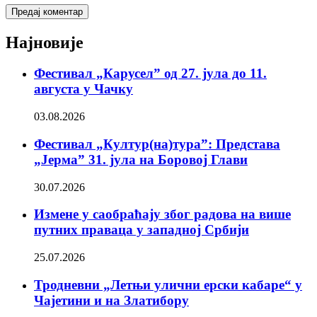
Најновије
Фестивал „Карусел” од 27. јула до 11.
августа у Чачку
03.08.2026
Фестивал „Култур(на)тура”: Представа
„Јерма” 31. јула на Боровој Глави
30.07.2026
Измене у саобраћају због радова на више
путних праваца у западној Србији
25.07.2026
Тродневни „Летњи улични ерски кабаре“ у
Чајетини и на Златибору