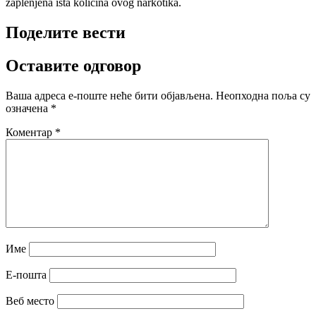
zaplenjena ista količina ovog narkotika.
Поделите вести
Оставите одговор
Ваша адреса е-поште неће бити објављена.
Неопходна поља су
означена
*
Коментар
*
Име
Е-пошта
Веб место