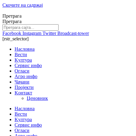
Скочите на садржај
Претрага
Претрага
Facebook
Instagram
Twitter
Broadcast-tower
[rstr_selector]
Насловна
Вести
Kултура
Сервис инфо
Огласи
Агро инфо
Чачани
Пројекти
Kонтакт
Ценовник
Насловна
Вести
Kултура
Сервис инфо
Огласи
Агро инфо