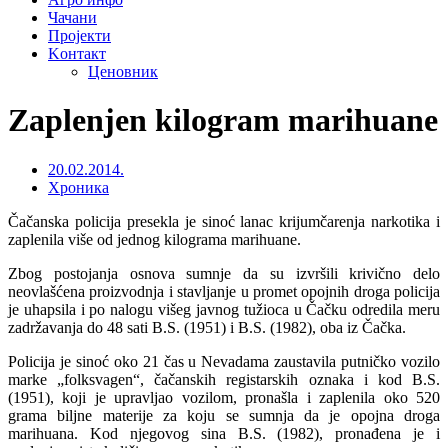
Чачани
Пројекти
Kонтакт
Ценовник
Zaplenjen kilogram marihuane
20.02.2014.
Хроника
Čačanska policija presekla je sinoć lanac krijumčarenja narkotika i
zaplenila više od jednog kilograma marihuane.
Zbog postojanja osnova sumnje da su izvršili krivično delo
neovlašćena proizvodnja i stavljanje u promet opojnih droga policija
je uhapsila i po nalogu višeg javnog tužioca u Čačku odredila meru
zadržavanja do 48 sati B.S. (1951) i B.S. (1982), oba iz Čačka.
Policija je sinoć oko 21 čas u Nevadama zaustavila putničko vozilo
marke „folksvagen“, čačanskih registarskih oznaka i kod B.S.
(1951), koji je upravljao vozilom, pronašla i zaplenila oko 520
grama biljne materije za koju se sumnja da je opojna droga
marihuana. Kod njegovog sina B.S. (1982), pronađena je i