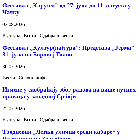
Фестивал „Карусел” од 27. јула до 11. августа у
Чачку
03.08.2026
Kултура | Вести | Одабране вести
Фестивал „Култур(на)тура”: Представа „Јерма”
31. јула на Боровој Глави
30.07.2026
Вести | Сервис инфо
Измене у саобраћају због радова на више путних
праваца у западној Србији
25.07.2026
Kултура | Вести | Одабране вести
Тродневни „Летњи улични ерски кабаре“ у
Чајетини и на Златибору