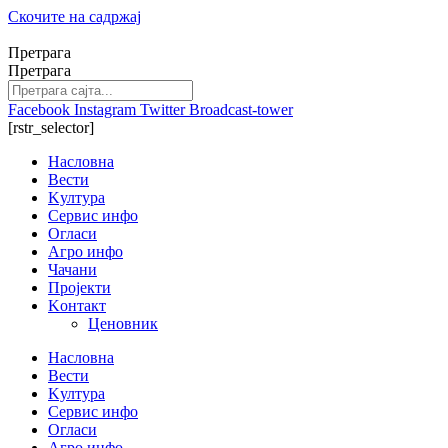
Скочите на садржај
Претрага
Претрага
Facebook
Instagram
Twitter
Broadcast-tower
[rstr_selector]
Насловна
Вести
Kултура
Сервис инфо
Огласи
Агро инфо
Чачани
Пројекти
Kонтакт
Ценовник
Насловна
Вести
Kултура
Сервис инфо
Огласи
Агро инфо