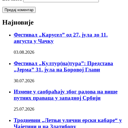
Најновије
Фестивал „Карусел” од 27. јула до 11.
августа у Чачку
03.08.2026
Фестивал „Култур(на)тура”: Представа
„Јерма” 31. јула на Боровој Глави
30.07.2026
Измене у саобраћају због радова на више
путних праваца у западној Србији
25.07.2026
Тродневни „Летњи улични ерски кабаре“ у
Чајетини и на Златибору