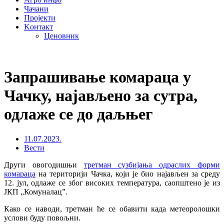
Чачани
Пројекти
Kонтакт
Ценовник
Запрашивање комараца у
Чачку, најављено за сутра,
одлаже се до даљњег
11.07.2023.
Вести
Други овогодишњи
третман сузбијања одраслих форми
комараца
на територији Чачка, који је био најављен за среду
12. јул, одлаже се због високих температура, саопштено је из
ЈКП „Комуналац”.
Како се наводи, третман ће се обавити када метеоролошки
услови буду повољни.