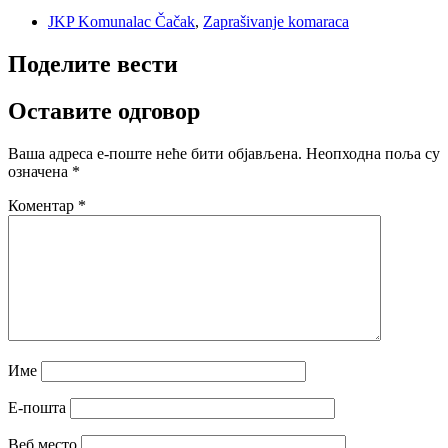
JKP Komunalac Čačak
,
Zaprašivanje komaraca
Поделите вести
Оставите одговор
Ваша адреса е-поште неће бити објављена.
Неопходна поља су
означена
*
Коментар
*
Име
Е-пошта
Веб место